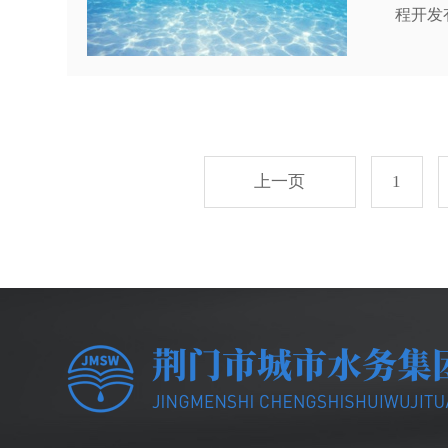
程开发
联动模式积极开拓外部
效开展
管”招
础。5
上一页
1