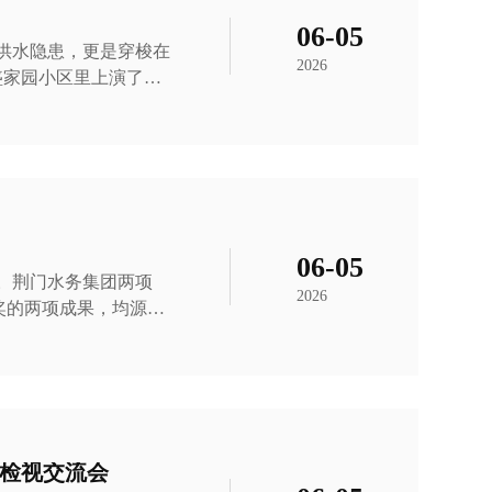
06-05
供水隐患，更是穿梭在
2026
态化水表巡检工作，专
了网格员的注意。 敏
沟通后得知，屋内独居
后无法自行起身，老伴
06-05
。荆门水务集团两项
2026
《降低出厂水三卤甲烷
难题，立足水厂生产实
律，通过多组对比试验
，筑牢全市居民饮用水
本模块化清淤工具研
检视交流会