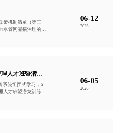
完成全段
06-12
政策机制清单（第三
2026
供水管网漏损治理的标
越式提升。数据显示，
的5.95%，管控成效稳
淬砺本领强根基 赋能实干促发展——荆门国资系统经营管理人才班暨潜龙训练营圆满收官
06-05
资系统组团式学习，6
2026
理人才班暨潜龙训练营
人参加培训。 培训
次培训以经济学理论和
能力的重要举措，对建