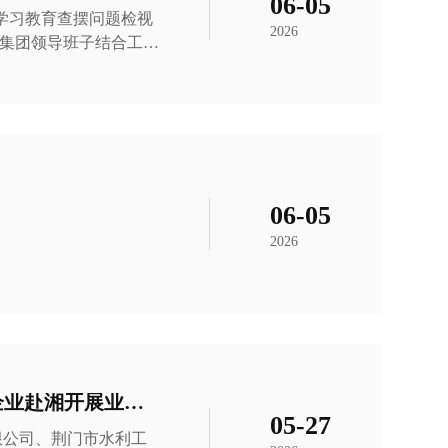
06-05
观学习教育查摆问题检视
2026
效果。一是问题查摆精
力、作风等层面深挖症
。 针对下一步工作，陈永根提出四点要求
06-05
2026
联动聚力闯市场 抱团协同拓新局——荆门水务三家下属企业赴湘开展业务拓源交流
05-27
限公司、荆门市水利工