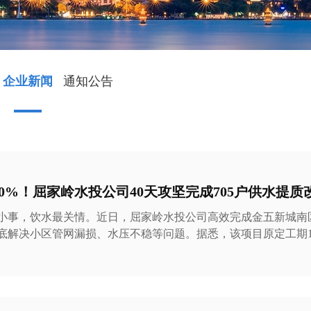
企业新闻
通知公告
60%！屈家岭水投公司40天攻坚完成705户供水提质
小事，饮水最关情。近日，屈家岭水投公司高效完成金五新城南区
底解决小区管网漏损、水压不稳等问题。据悉，该项目原定工期10
，是公司树立和践行正确政绩观、实干惠民的生动体现。 精准攻坚，跑出民生改造最
题，既浪费水资源，也影响居民日常用水体验。 为切实回应群众诉求，屈家岭水
精准研判现场工况，科学制定低扰民、高质量施工方案。面对小