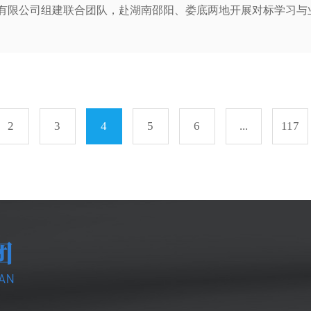
有限公司组建联合团队，赴湖南邵阳、娄底两地开展对标学习与
市场。 行程期间，联合团队紧扣学习提升、业务对接两大核心任务，高
系列交流活动。5月19日，联合团队参与邵阳城发集团专项招标
标相关业务知识，精准补齐新型业务领域能力短板，为后续市场
月20日，联合团队分别与邵阳城发集团、娄底水业公司相关负责
摩企业展厅。 联合
2
3
4
5
6
...
117