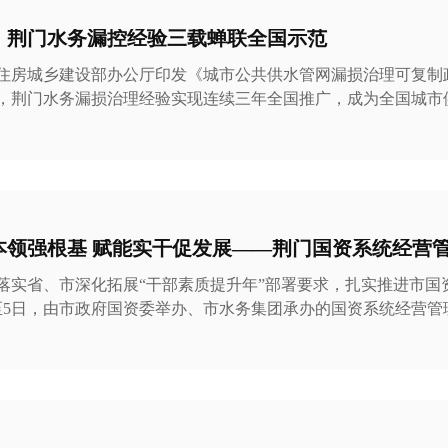
小等不利因素，项目团队倒排工期、压茬推进、连续奋战，高效
！荆门水务漏控经验三载蝉联全国示范
住房城乡建设部办公厅印发《城市公共供水管网漏损治理可复制
，荆门水务漏损治理经验实现连续三年全国推广，成为全国城市
深耕行业、攻坚痛点、
径，构建起全链条智慧漏损管控体系，实现供水漏损治理效能跨
城区供水管网综合漏损率从2014年的26.59%，稳步降至2025年
首位、跻身全国第一方阵。 健全考核机制，层层压实管控责任 集团建立标准
化式管网管理考核体系，出台管网运维、抄表维
落实省、市深化拓展“干部素质提升年”部署要求，扎实推进市国
至5日，由市政府国资委举办、市水务集团承办的国资系统经营管
办。市政府国资委、各集团公司相关负责人以及业务骨干共计150余
务集团党委委员、常务副总经理王小锋作开班致辞。他表示，本
理能力提升为核心，是锤炼干部队伍、优化思维方法、提升履职
队伍、推动全市国企高质量发展具有重要意义。 本次培训特邀实战派管理专家李大
授课，课程系统涵盖经济学思维入门、微观经济学、宏