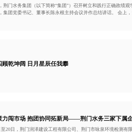
日，荆门水务集团（以下简称“集团”）召开树立和践行正确政绩
集团党委书记、董事长陈永根主持会议并作总结讲话。 会上，集团领导班子结合工作
，围绕学习教育个人查摆问题，依次作了检视交流发言。 集团党委书记、董事长陈永
，本次检视交流会议紧扣学习教育总要求，准备充分，达到预期
，直面短板弱项不留盲区；二是根源剖析触及深处，从思想、能
结；三是整改举措务实可行，针对性和操作性强
四顾乾坤阔 日月星辰任我攀
9日至20日，荆门润泽建设工程有限公司、荆门市咏泉环境检测有