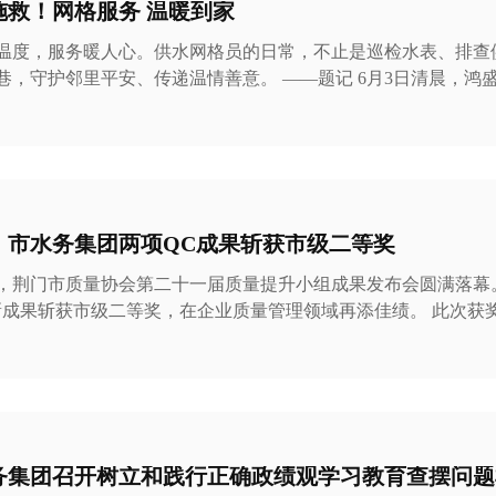
施救！网格服务 温暖到家
温度，服务暖人心。供水网格员的日常，不止是巡检水表、排查
邻里平安、传递温情善意。 ——题记 6月3日清晨，鸿盛家园小区里上演了一
的暖心救助。上午8点40分，三名供水网格员正在小区内开展常
辖区供水情况。安静的楼栋里，一阵急促的呼救声突然传来，引起
居民家中可能突发状况后，网格员立刻循声上门查看情况。敲门
人因行动不便，不慎从床上意外滚落摔倒。老人年岁已高，摔倒
龄老人，体力有限、无
！市水务集团两项QC成果斩获市级二等奖
日，荆门市质量协会第二十一届质量提升小组成果发布会圆满落幕
果斩获市级二等奖，在企业质量管理领域再添佳绩。 此次获奖的两项成果，均源自
位实战攻坚。其中，咏泉环境检测公司技术攻关QC小组成果为
。该小组针对夏季高温时段管网水三卤甲烷消毒副产物易波动的
复摸排加氯工艺参数，深度研判前后加氯投加量与副产物生成规
毒工艺配比。经过工艺迭代改良，有效稳定并降低三卤甲烷含量
安全防线。 排水运营管理公司创新型成果为《狭窄空间检查井低成
务集团召开树立和践行正确政绩观学习教育查摆问题