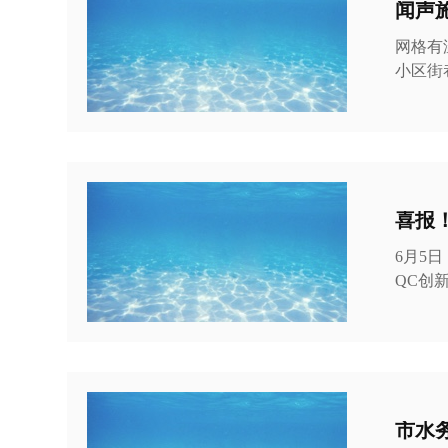
闻声
网格有
小区街巷，守护
场温暖
注排查
锐察觉
高龄老
也是高
喜报
6月5
QC创新成
一线岗
含量》
际，反
优化消
市水