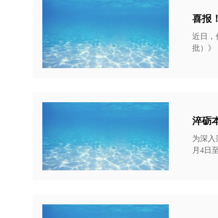
空间狭
喜报
近日，
批）》
杆典范。 十余年来，荆门水务集团聚焦管网运维与漏损治理核心主业，
创新路
荆门中心
居湖北省地市州
化、量
为深入
月4日
成功举
前，水
经营管
强国资骨干
涛专题