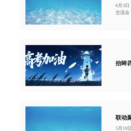
6月3
交流会，
实际情况
根表示
准聚焦
抬眸
5月1