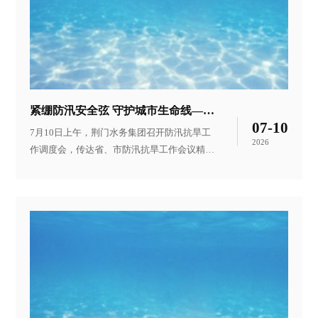
紧绷防汛安全弦 守护城市生命线——荆门水务集团召开防汛抗旱专题调度会
07-10
7月10日上午，荆门水务集团召开防汛抗旱工
2026
作调度会，传达省、市防汛抗旱工作会议精
神，分析研判第9号台风“巴威”带来的危害风
险，对防汛、防台风、抗旱各项工作作出紧急
部署。集团党委书记、董事长陈永根主持会
议，集团领导班子、各单位（部门）主要负责
人参会。 会上，集团党委委员、常务副总经理
王小锋结合集团实际情况，对防汛抗旱重点工
作逐项安排部署。 一是准确把握当前形势，切
实增强紧迫感责任感。全体干部职工要摒弃松
懈麻痹心态，以高度的紧迫感和责任感抓实防