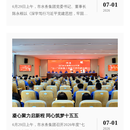
07-01
6月29日上午，市水务集团党委书记、董事长
2026
陈永根以《深学笃行习近平党建思想，牢固树
立和践行正确政绩观》为题，讲授主题教育专
题党课。集团领导班子、中层干部、部分党员
职工共计180余人参加学习。 本次党课分为三
个板块：一是深刻领会习近平党建思想核心要
义；二是精准把握树立和践行正确政绩观的内
涵要求；三是立足集团发展实际，扎实推进正
确政绩观学习教育落地见效。 陈永根围绕习近
平党建思想“十四个坚持”，重点从坚持党中央
集中统一领导、坚持全面从严治党、坚守初心
使命、以党的政治建设为统领四个维度展开阐
释。 陈永根表示，树立和践行正确政绩观是履
行党的政治使命、站
凝心聚力启新程 同心筑梦十五五
07-01
6月29日上午，市水务集团召开2026年度“七
2026