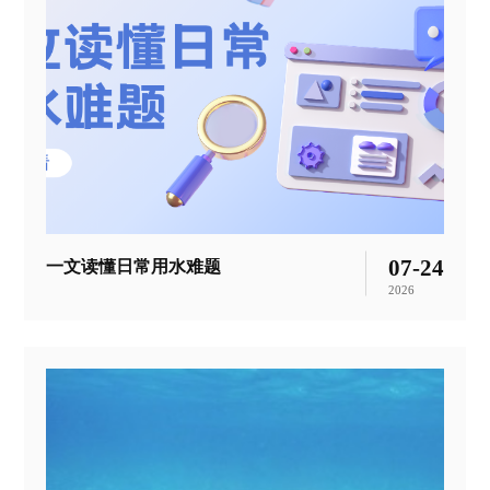
07-24
一文读懂日常用水难题
2026