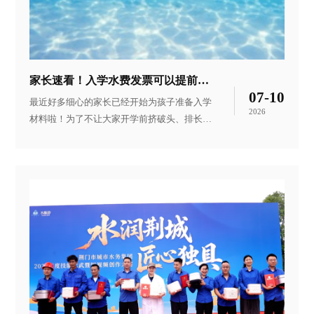
汛抗旱各项保障工作。 二是压紧压实责任链
条，确保责任到岗到人。各单位（部门）要细
化防汛责任清单，实现业务板
家长速看！入学水费发票可以提前办啦！
07-10
最近好多细心的家长已经开始为孩子准备入学
2026
材料啦！为了不让大家开学前挤破头、排长
队，咱们荆门水务集团贴心上线“提前开票”服
务——孩子下半年入学要用的水费发票，现在
就能预约办，从容搞定，轻松不累！ 水晶灵温
馨提示 根据相关规定，水费票据将统一分两张
开具： 1. 自来水水费征税发票 2. 污水处理费
不征税发票 办理后务必核对两张票据是否齐
全，千万别漏拿，影响孩子入学材料提交就亏
啦！