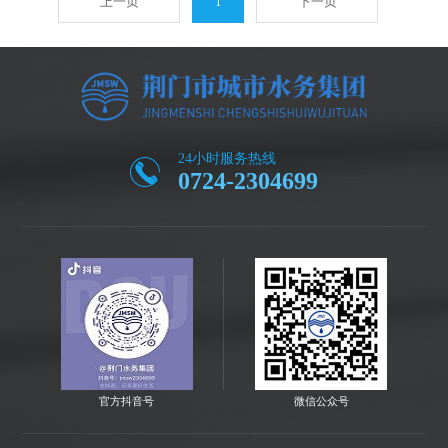
上一页
1
下一页
24小时服务热线
0724-2304699
官方抖音号
微信公众号