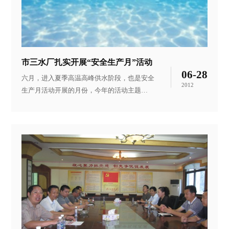
市三水厂扎实开展“安全生产月”活动
06-28
六月，进入夏季高温高峰供水阶段，也是安全
2012
生产月活动开展的月份，今年的活动主题
是“安全发展、科学发展”。围绕这一主题，市
供水总公司第三水厂结合自身实际，扎实开展
安全生产月活动。 一是大力开展安全知识宣
传。水厂以此次安全生产月活动为契机，开展
形式多样的宣传活动，将安全生产宣传到班
组、个人，厂内悬挂有关安全生产的横幅，更
新取水口水源保护宣传警示牌等，在全厂范围
内营造浓厚的安全生产氛围。 二是积极开展自
查自检及整改工作。成立由厂领导、班组长、
维修人员组成的安全生产巡视小组，每天对全
厂设备进行一次巡视排查，对存在的安全薄弱