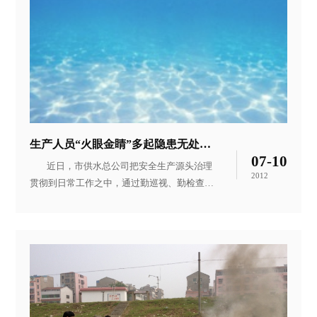
裂漏水。时值高温酷暑，考虑到快到下班用水
高峰时间，停水施工会给小区几百人生活带来
不便，抢修人员采用了先接通临时管道供水，
后抢修的施工方案，争分夺秒开挖作业坑，5
点多接通了临时管道，暂时供水。晚10点，维
修人员准时关阀停水，全力抢修受损管道，经
过协同配合、连续作业，7月3
生产人员“火眼金睛”多起隐患无处遁形
07-10
近日，市供水总公司把安全生产源头治理
2012
贯彻到日常工作之中，通过勤巡视、勤检查、
勤维护，消除多起隐患。 加压站运行人员巡视
设备时，发现流量仪供水量异常，第一时间告
知调度，经查证为掇刀区一主管道破裂，总公
司迅速安排维修人员进行抢修，为公司减少了
损失。当他们发现水泵机组运转异常并伴有尖
锐的杂音，立即通知站领导并停泵检查，经查
明为电动机轴承损坏。三水厂巡视小组发现提