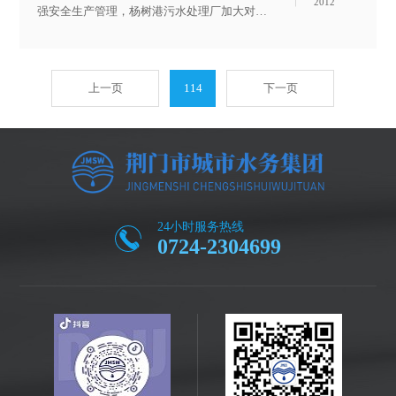
2012
强安全生产管理，杨树港污水处理厂加大对职
工的培训力度，5月29日、30日，利用职工业
余时间对全厂职工分批进行了加氯操作安全知
识和《湖北省污水处理厂考核管理细则》、
上一页
114
下一页
《城市污水处理厂的运行与管理》培训，对提
高管理水平和建立良好的企业文化起到了良好
的推动作用。 在培训过程中，采用专人专项
负责的方式，根据培训内容，结合污水处理厂
实际情况，各分管负责人按照学习计划对员工
进行培训，各负责人发挥个人专长，保证了培
训的质量。在学习实践中，员工用心学习理论
24小时服务热线
0724-2304699
知识、积极进行操作演习，各项技能均得到了
巩固和提高，达到了预期培训目标。 &n