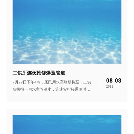
二供所连夜抢修爆裂管道
08-08
7月29日下午4点，居民用水高峰期将至，二供
2012
所接报一供水主管漏水，迅速安排接通临时管
道继续供水，然后关闭爆裂主管连夜抢修，最
大限度地保障了居民正常用水。 7月29日下午
4点左右，二供所接到市宏业小区物业蒋先生
电话，反映位于小区北门路面有水渗出，水量
逐步加大并向四面溢流，二供所立即派维修人
员奔赴现场勘探，经判断确定为自来水主管爆