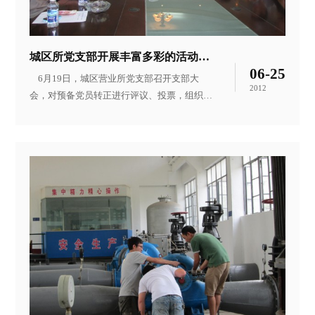
环节采取有效整改措施，做到防治结合，彻底
消除各种安全隐患。六月中旬，巡视小组发
城区所党支部开展丰富多彩的活动迎接党的生日
06-25
6月19日，城区营业所党支部召开支部大
2012
会，对预备党员转正进行评议、投票，组织全
体党员学习党史，举行全体党员重温入党誓词
等活动，迎接建党91周年的到来。在此次活动
中，大家回顾党的发展历程，讴歌党的丰功伟
绩，感受供水事业的发展变化，展望美好明
天。大家一致表示，此次活动，内容丰富、意
义深刻，今后一定要牢记党的宗旨，带头履行
党员义务，起到模范带头作用。