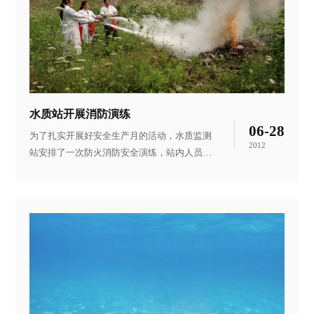
升3#泵声音异常，立即停机检查，发现提升泵
井筒内4米长钢丝绳脱钩，如不及时更换，将
会使泵机电缆断裂导致严重后果。 “千里之
堤，溃于蚁穴”，细节决定安全。供水公司
水质站开展消防演练
06-28
为了扎实开展好安全生产月的活动，水质监测
2012
站安排了一次防火消防安全演练，站内人员积
极参与，不仅熟练掌握了灭火器的操作技巧，
而且增强了消防安全意识 图片为监测站领导带
领站内人员积极参加灭火演练