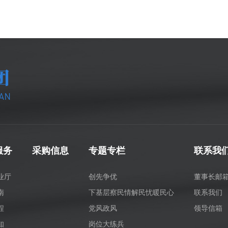
服务
采购信息
专题专栏
联系我
业厅
创先争优
董事长邮
南
下基层察民情解民忧暖民心
联系我们
程
党风政风
领导信箱
知
岗位大练兵